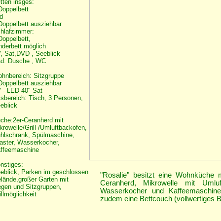
tten insges:
Doppelbett
und
Doppelbett ausziehbar
hlafzimmer:
Doppelbett,
nderbett möglich
, Sat,DVD , Seeblick
d: Dusche , WC
hnbereich: Sitzgruppe
Doppelbett ausziehbar
 - LED 40" Sat
sbereich: Tisch, 3 Personen,
eblick
che:2er-Ceranherd mit
krowelle/Grill-/Umluftbackofen,
hlschrank, Spülmaschine,
aster, Wasserkocher,
ffeemaschine
nstiges:
eblick, Parken im geschlossen
"Rosalie" besitzt eine Wohnküche 
lände,großer Garten mit
Ceranherd, Mikrowelle mit Umluft
egen und Sitzgruppen,
Wasserkocher und Kaffeemaschine
illmöglichkeit
zudem eine Bettcouch (vollwertiges B