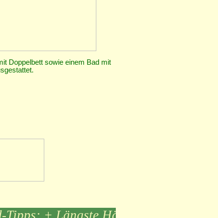
t Doppelbett sowie einem Bad mit
gestattet.
Tipps: + Längste Hängebrücke Titan RT