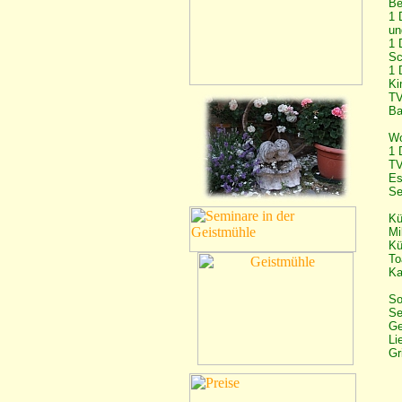
Be
1 
1 
Sc
1 
Ki
TV
Ba
Wo
1 
TV
Es
Se
Kü
Mi
Kü
To
Ka
So
Se
Ge
Li
Gr