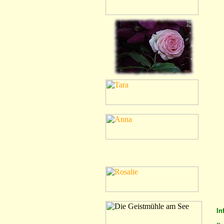
Ein K
In